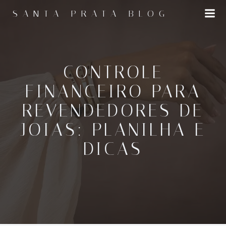
Pular
SANTA PRATA BLOG
para
o
conteúdo
CONTROLE
FINANCEIRO PARA
REVENDEDORES DE
JOIAS: PLANILHA E
DICAS