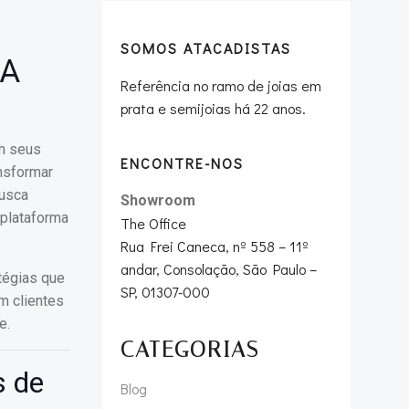
SOMOS ATACADISTAS
RA
Referência no ramo de joias em
prata e semijoias há 22 anos.
om seus
ENCONTRE-NOS
nsformar
busca
Showroom
 plataforma
The Office
Rua Frei Caneca, nº 558 – 11º
andar, Consolação, São Paulo –
tégias que
SP, 01307-000
m clientes
e.
CATEGORIAS
s de
Blog