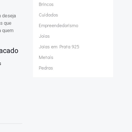
Brincos
Cuidados
m deseja
os que
Empreendedorismo
ra quem
Joias
Joias em Prata 925
tacado
Metais
s
Pedras