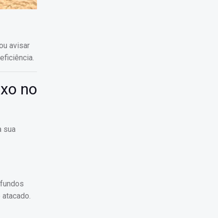
ou avisar
ficiência.
uxo no
a sua
 fundos
 atacado.