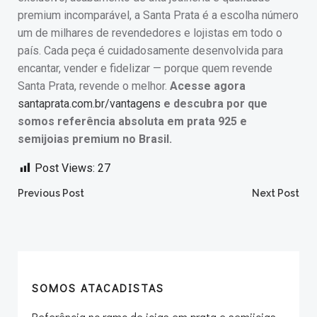
premium incomparável, a Santa Prata é a escolha número
um de milhares de revendedores e lojistas em todo o
país. Cada peça é cuidadosamente desenvolvida para
encantar, vender e fidelizar — porque quem revende
Santa Prata, revende o melhor.
Acesse agora
santaprata.com.br/vantagens
e descubra por que
somos referência absoluta em prata 925 e
semijoias premium no Brasil.
Post Views:
27
Post
Post
Previous Post
Next Post
navigation
navigation
SOMOS ATACADISTAS
Referência no ramo de joias em prata e semijoias