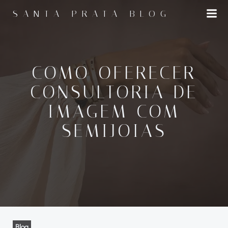
Pular
SANTA PRATA BLOG
para
o
conteúdo
COMO OFERECER
CONSULTORIA DE
IMAGEM COM
SEMIJOIAS
Blog