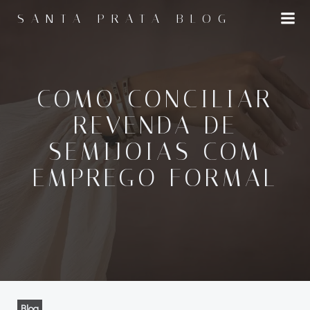
Pular
SANTA PRATA BLOG
para
o
conteúdo
COMO CONCILIAR
REVENDA DE
SEMIJOIAS COM
EMPREGO FORMAL
Blog