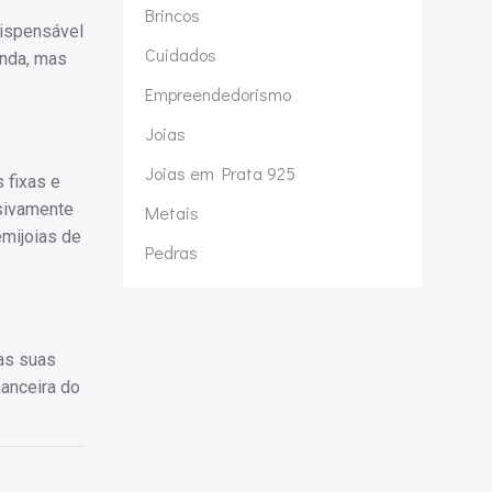
Brincos
dispensável
Cuidados
enda, mas
Empreendedorismo
Joias
Joias em Prata 925
 fixas e
sivamente
Metais
emijoias de
Pedras
das suas
nanceira do