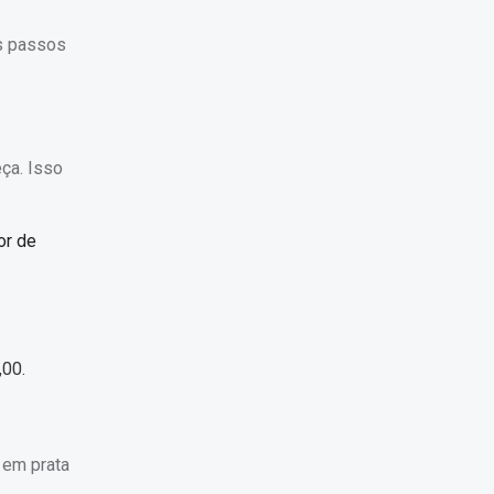
os passos
ça. Isso
or de
,00.
 em prata