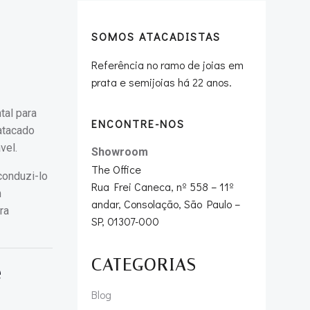
SOMOS ATACADISTAS
Referência no ramo de joias em
prata e semijoias há 22 anos.
tal para
ENCONTRE-NOS
 atacado
vel.
Showroom
The Office
conduzi-lo
Rua Frei Caneca, nº 558 – 11º
m
andar, Consolação, São Paulo –
ra
SP, 01307-000
CATEGORIAS
e
Blog