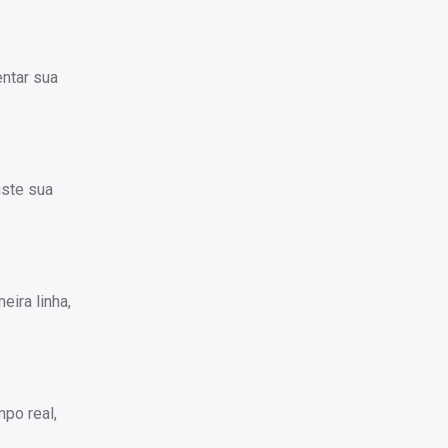
entar sua
uste sua
eira linha,
mpo real,