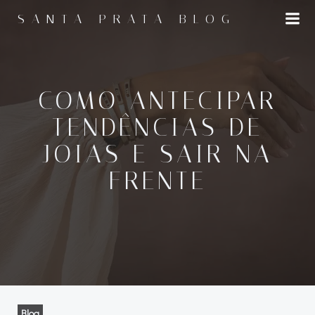
Pular
SANTA PRATA BLOG
para
o
conteúdo
COMO ANTECIPAR
TENDÊNCIAS DE
JOIAS E SAIR NA
FRENTE
Blog