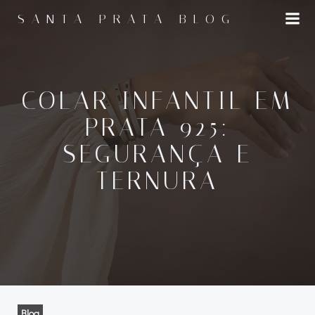
Pular
SANTA PRATA BLOG
para
o
conteúdo
COLAR INFANTIL EM
PRATA 925:
SEGURANÇA E
TERNURA
Blog