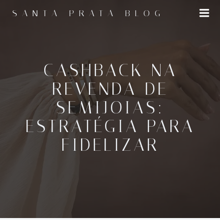
Pular
SANTA PRATA BLOG
para
o
conteúdo
CASHBACK NA
REVENDA DE
SEMIJOIAS:
ESTRATÉGIA PARA
FIDELIZAR