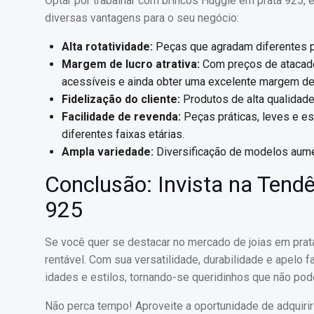
Optar por trabalhar com brincos Huggie em prata 925, e
diversas vantagens para o seu negócio:
Alta rotatividade:
Peças que agradam diferentes pú
Margem de lucro atrativa:
Com preços de atacado
acessíveis e ainda obter uma excelente margem de 
Fidelização do cliente:
Produtos de alta qualidade
Facilidade de revenda:
Peças práticas, leves e es
diferentes faixas etárias.
Ampla variedade:
Diversificação de modelos aumen
Conclusão: Invista na Tend
925
Se você quer se destacar no mercado de joias em prat
rentável. Com sua versatilidade, durabilidade e apelo
idades e estilos, tornando-se queridinhos que não pode
Não perca tempo! Aproveite a oportunidade de adquirir