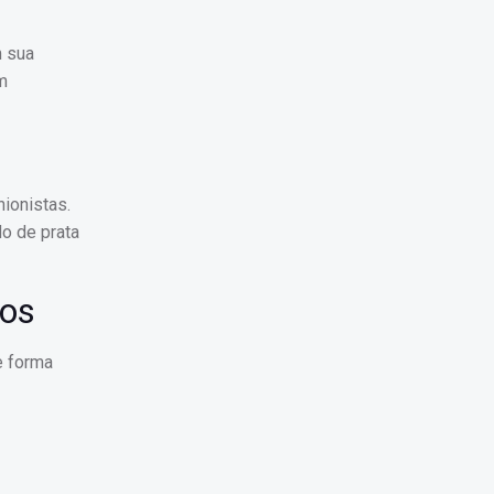
m sua
m
ionistas.
o de prata
tos
e forma