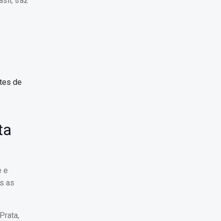
sil, traz
ntes de
ta
e e
as as
Prata,