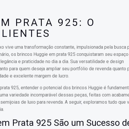
M PRATA 925: O
CLIENTES
uxo vive uma transformação constante, impulsionada pela busca 
cenário, os brincos Huggie em prata 925 conquistaram seu espa
gância e praticidade no dia a dia. Sua versatilidade e design
anto para quem deseja ampliar seu portfólio de revenda quanto 
idade e excelente margem de lucro.
rata 925, entender o potencial dos brincos Huggie é fundamenta
ce uma variedade incomparável dessas peças, feitas com acabame
e semijoias de luxo para revenda. A seguir, exploramos tudo que 
a.
 em Prata 925 São um Sucesso d