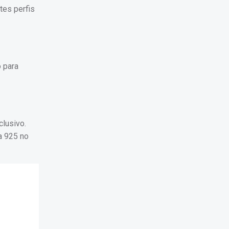
tes perfis
o para
lusivo.
a 925 no