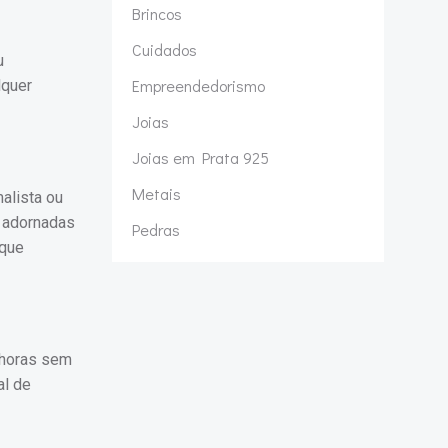
Brincos
Cuidados
u
Empreendedorismo
lquer
Joias
Joias em Prata 925
Metais
alista ou
 adornadas
Pedras
 que
 horas sem
al de