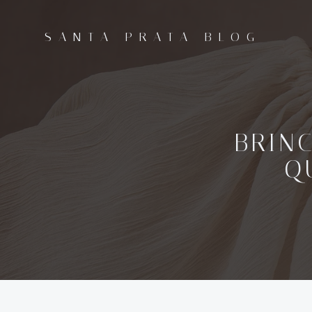
Pular
para
SANTA PRATA BLOG
o
conteúdo
BRIN
Q