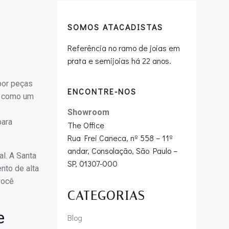
SOMOS ATACADISTAS
Referência no ramo de joias em
prata e semijoias há 22 anos.
por peças
ENCONTRE-NOS
ço como um
Showroom
para
The Office
Rua Frei Caneca, nº 558 – 11º
andar, Consolação, São Paulo –
l. A Santa
SP, 01307-000
nto de alta
você
CATEGORIAS
e
Blog