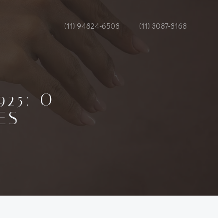
(11) 94824-6508
(11) 3087-8168
25: O
ES