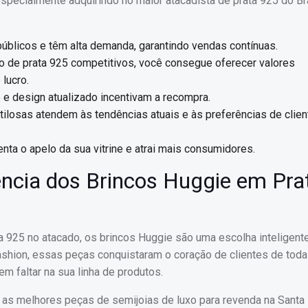
specialmente adquirindo no maior atacadista de prata 925 do Bra
blicos e têm alta demanda, garantindo vendas contínuas.
 de prata 925 competitivos, você consegue oferecer valores
lucro.
 e design atualizado incentivam a recompra.
tilosas atendem às tendências atuais e às preferências de clie
ta o apelo da sua vitrine e atrai mais consumidores.
ência dos Brincos Huggie em Pra
a 925 no atacado, os brincos Huggie são uma escolha inteligent
 fashion, essas peças conquistaram o coração de clientes de tod
m faltar na sua linha de produtos.
 as melhores peças de semijoias de luxo para revenda na Santa 