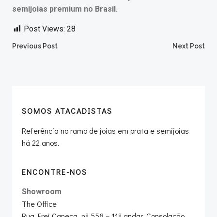
semijoias premium no Brasil.
Post Views:
28
Post
Post
Previous Post
Next Post
navigation
navigation
SOMOS ATACADISTAS
Referência no ramo de joias em prata e semijoias
há 22 anos.
ENCONTRE-NOS
Showroom
The Office
Rua Frei Caneca, nº 558 – 11º andar, Consolação,