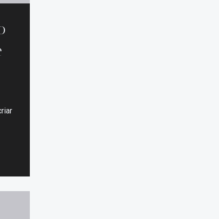
o
e
riar