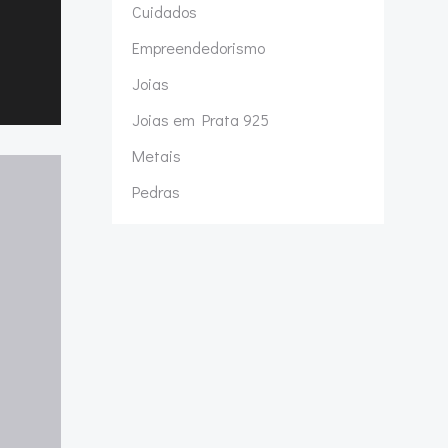
Cuidados
Empreendedorismo
Joias
Joias em Prata 925
Metais
Pedras