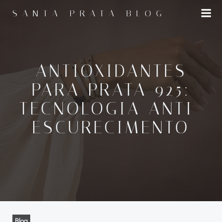
Pular
SANTA PRATA BLOG
para
o
conteúdo
ANTIOXIDANTES
PARA PRATA 925:
TECNOLOGIA ANTI-
ESCURECIMENTO
Blog