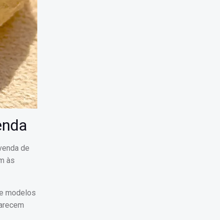
enda
evenda de
em às
 de modelos
parecem