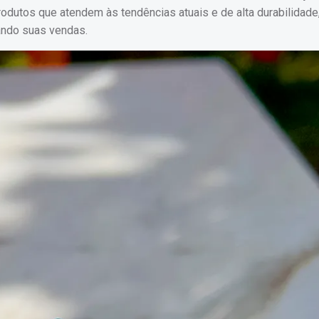
odutos que atendem às tendências atuais e de alta durabilidade,
ando suas vendas.