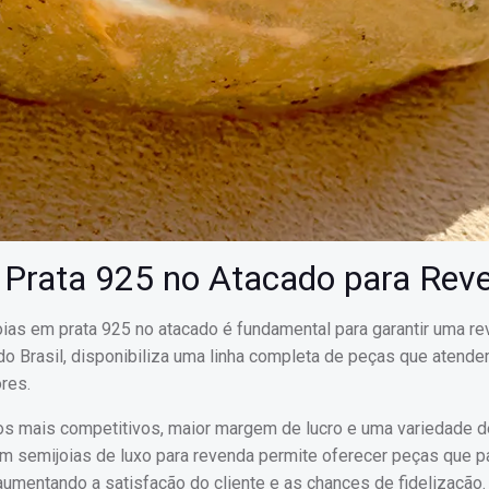
 Prata 925 no Atacado para Rev
oias em prata 925 no atacado é fundamental para garantir uma r
 do Brasil, disponibiliza uma linha completa de peças que atend
res.
eços mais competitivos, maior margem de lucro e uma variedade
com semijoias de luxo para revenda permite oferecer peças que 
 aumentando a satisfação do cliente e as chances de fidelização.