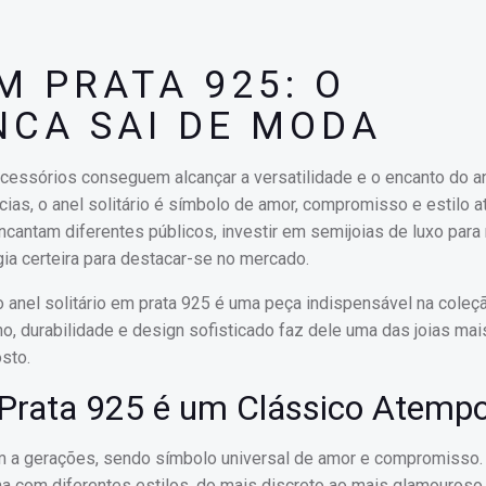
M PRATA 925: O
NCA SAI DE MODA
acessórios conseguem alcançar a versatilidade e o encanto do a
cias, o anel solitário é símbolo de amor, compromisso e estilo a
antam diferentes públicos, investir em semijoias de luxo para 
ia certeira para destacar-se no mercado.
o anel solitário em prata 925 é uma peça indispensável na coleç
ho, durabilidade e design sofisticado faz dele uma das joias mai
sto.
m Prata 925 é um Clássico Atempo
tam a gerações, sendo símbolo universal de amor e compromisso.
na com diferentes estilos, do mais discreto ao mais glamouroso