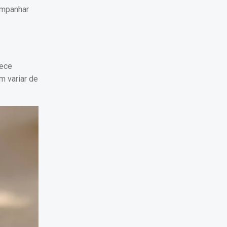
ompanhar
rece
m variar de