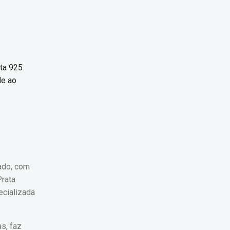
ta 925.
de ao
cado, com
Prata
ecializada
s, faz