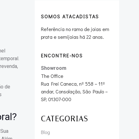
SOMOS ATACADISTAS
Referência no ramo de joias em
prata e semijoias há 22 anos.
nel
ENCONTRE-NOS
temporal.
revenda,
Showroom
The Office
Rua Frei Caneca, nº 558 – 11º
ão de
andar, Consolação, São Paulo –
s
SP, 01307-000
ral?
CATEGORIAS
 Sua
Blog
. Além