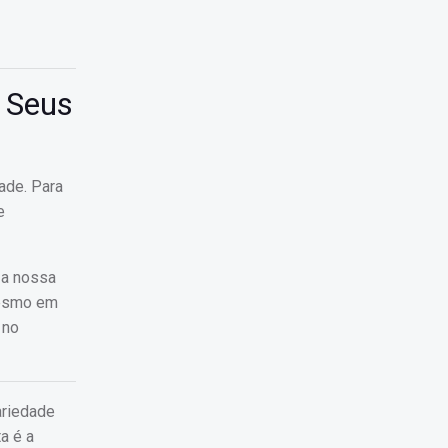
e Seus
ade. Para
e
 a nossa
 mesmo em
 no
ariedade
a é a