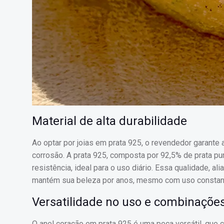
Material de alta durabilidade
Ao optar por joias em prata 925, o revendedor garante 
corrosão. A prata 925, composta por 92,5% de prata pur
resistência, ideal para o uso diário. Essa qualidade, a
mantém sua beleza por anos, mesmo com uso constan
Versatilidade no uso e combinaçõe
O anel coração em prata 925 é uma peça versátil, que 