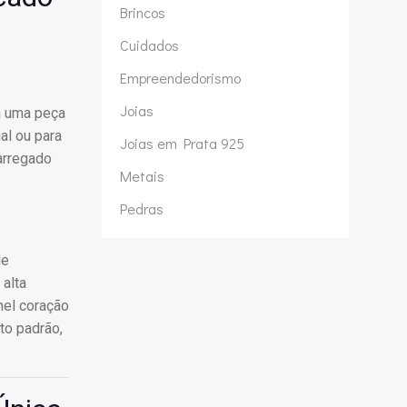
Brincos
Cuidados
Empreendedorismo
Joias
a uma peça
al ou para
Joias em Prata 925
arregado
Metais
Pedras
de
alta
nel coração
o padrão,