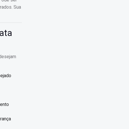
orados. Sua
ata
 desejam
sejado
mento
urança