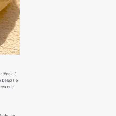
istência à
e beleza e
peça que
 Pode ser