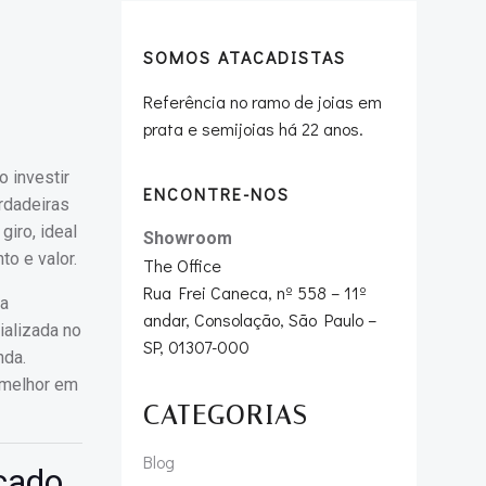
SOMOS ATACADISTAS
Referência no ramo de joias em
prata e semijoias há 22 anos.
 investir
ENCONTRE-NOS
rdadeiras
iro, ideal
Showroom
o e valor.
The Office
Rua Frei Caneca, nº 558 – 11º
ça
andar, Consolação, São Paulo –
ializada no
SP, 01307-000
nda.
 melhor em
CATEGORIAS
Blog
cado