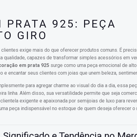
 PRATA 925: PEÇA
TO GIRO
clientes exige mais do que oferecer produtos comuns. É preciso
lta qualidade, capazes de transformar simples acessórios em ve
coração em prata 925
surge como uma peça emocional de alto g
o e encantar seus clientes com joias que unem beleza, sentiment
implesmente para agregar charme ao visual do dia a dia, essa pe
a linha. Além disso, sua versatilidade permite que seja comerc
lientela exigente e apaixonada por semijoias de luxo para reve
o uma peça indispensável no estoque de quem deseja oferecer o
 Significado e Tendência no Mer