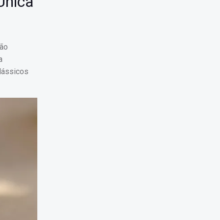
Única
são
a
clássicos