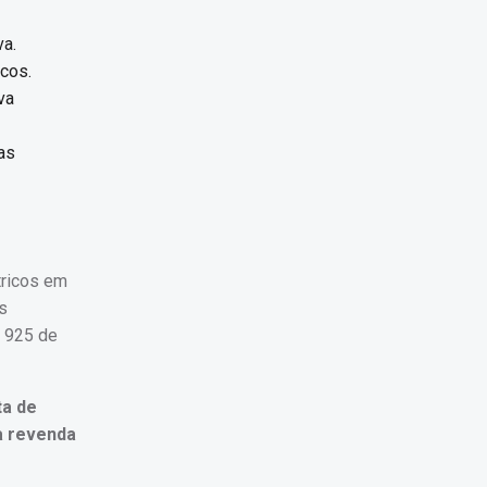
va.
icos.
va
as
tricos em
s
a 925 de
ta de
ua revenda