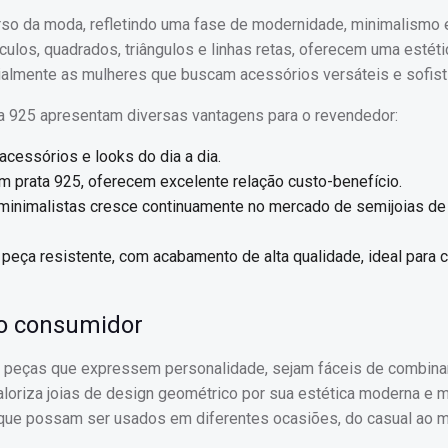
rso da moda, refletindo uma fase de modernidade, minimalismo 
ulos, quadrados, triângulos e linhas retas, oferecem uma estéti
ialmente as mulheres que buscam acessórios versáteis e sofist
a 925 apresentam diversas vantagens para o revendedor:
cessórios e looks do dia a dia.
m prata 925, oferecem excelente relação custo-benefício.
e minimalistas cresce continuamente no mercado de semijoias de
 peça resistente, com acabamento de alta qualidade, ideal para c
do consumidor
r peças que expressem personalidade, sejam fáceis de combina
aloriza joias de design geométrico por sua estética moderna e m
 que possam ser usados em diferentes ocasiões, do casual ao 