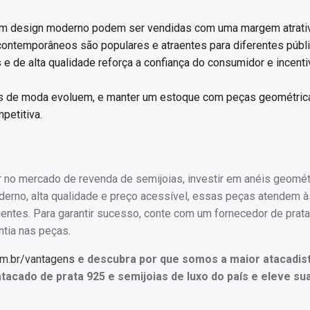
com design moderno podem ser vendidas com uma margem atrati
 contemporâneos são populares e atraentes para diferentes públ
e de alta qualidade reforça a confiança do consumidor e incenti
as de moda evoluem, e manter um estoque com peças geométric
petitiva.
r no mercado de revenda de semijoias, investir em anéis geomé
derno, alta qualidade e preço acessível, essas peças atendem à
lientes. Para garantir sucesso, conte com um fornecedor de prat
ntia nas peças.
om.br/vantagens
e descubra por que somos a maior atacadis
atacado de prata 925 e semijoias de luxo do país e eleve s