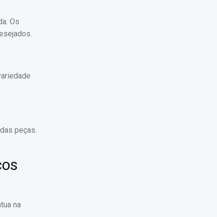
da. Os
esejados.
variedade
 das peças.
cos
tua na