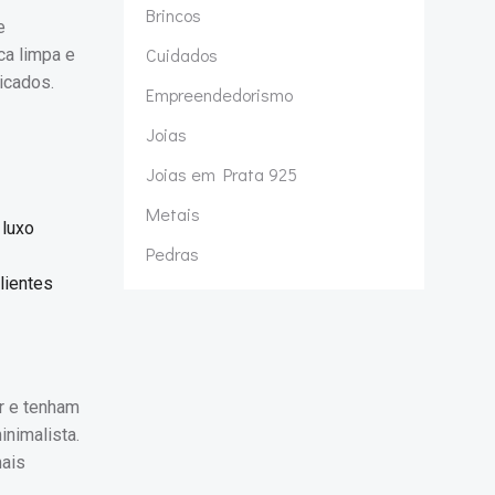
Brincos
e
Cuidados
ca limpa e
icados.
Empreendedorismo
Joias
Joias em Prata 925
Metais
 luxo
Pedras
lientes
r e tenham
inimalista.
mais