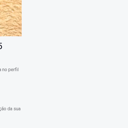
5
 no perfil
ação da sua